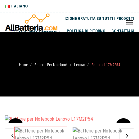
ITALIANO
SPEDIZIONE GRATUITA SU TUTTI I PRODOTTI
SPEDIZIONI E PAGAMENTI
POLITICA DI RITORNO
CONTATTACI
Home
Batterie Per Notebook
Lenovo
Batteria L17M2P54
/
/
/
Sale
-20%