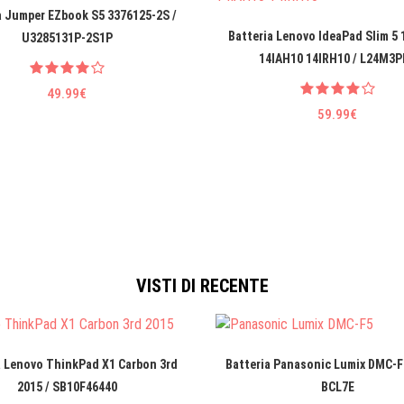
a Jumper EZbook S5 3376125-2S /
Batteria Lenovo IdeaPad Slim 5
U3285131P-2S1P
14IAH10 14IRH10 / L24M3P
49.99€
59.99€
VISTI DI RECENTE
a Lenovo ThinkPad X1 Carbon 3rd
Batteria Panasonic Lumix DMC-F
2015 / SB10F46440
BCL7E