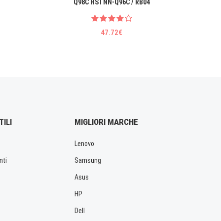
Q98C HSTNN-Q96C / RB04
47.72€
TILI
MIGLIORI MARCHE
Lenovo
nti
Samsung
Asus
HP
Dell