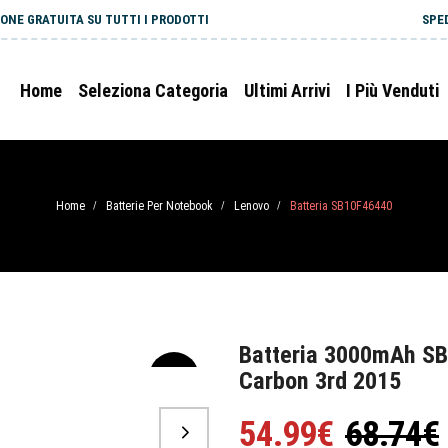
ONE GRATUITA SU TUTTI I PRODOTTI
SPE
Home
Seleziona Categoria
Ultimi Arrivi
I Più Venduti
Home
Batterie Per Notebook
Lenovo
Batteria SB10F46440
/
/
/
Batteria 3000mAh SB
Carbon 3rd 2015
-20%
54.99€
68.74€