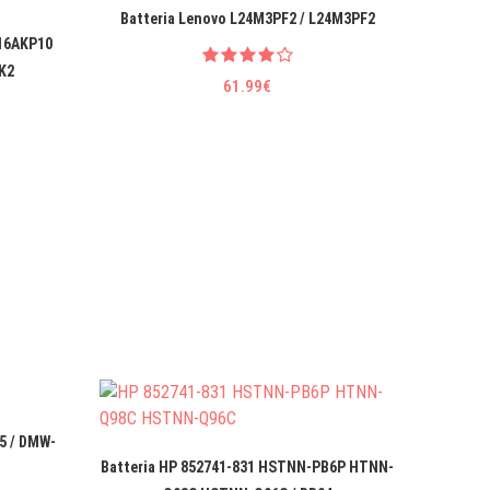
Batteria Lenovo L24M3PF2 / L24M3PF2
Batteri
 16AKP10
K2
61.99€
5 / DMW-
Batteria HP 852741-831 HSTNN-PB6P HTNN-
Batteri