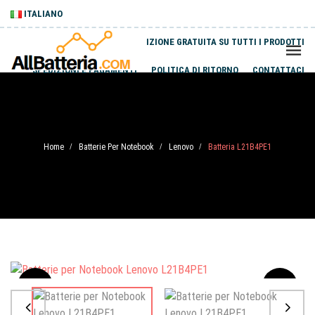
ITALIANO
SPEDIZIONE GRATUITA SU TUTTI I PRODOTTI
SPEDIZIONI E PAGAMENTI
POLITICA DI RITORNO
CONTATTACI
Home
Batterie Per Notebook
Lenovo
Batteria L21B4PE1
/
/
/
Sale
-20%