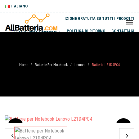
ITALIANO
SPEDIZIONE GRATUITA SU TUTTI I PRODOTTI
SPEDIZIONI E PAGAMENTI
POLITICA DI RITORNO
CONTATTACI
Home
Batterie Per Notebook
Lenovo
Batteria L21D4PC4
/
/
/
Sale
-20%