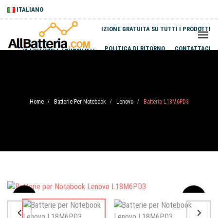
ITALIANO
SPEDIZIONE GRATUITA SU TUTTI I PRODOTTI
SPEDIZIONI E PAGAMENTI
POLITICA DI RITORNO
CONTATTACI
Home
Batterie Per Notebook
Lenovo
Batteria L18M6PD3
/
/
/
Sale
-20%