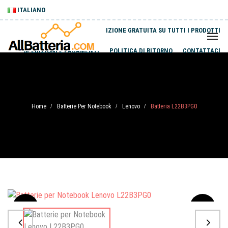
ITALIANO
SPEDIZIONE GRATUITA SU TUTTI I PRODOTTI
SPEDIZIONI E PAGAMENTI
POLITICA DI RITORNO
CONTATTACI
Home
Batterie Per Notebook
Lenovo
Batteria L22B3PG0
/
/
/
Sale
-20%