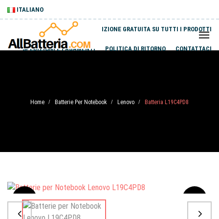
ITALIANO
SPEDIZIONE GRATUITA SU TUTTI I PRODOTTI
SPEDIZIONI E PAGAMENTI
POLITICA DI RITORNO
CONTATTACI
Home
Batterie Per Notebook
Lenovo
Batteria L19C4PD8
/
/
/
Sale
-20%