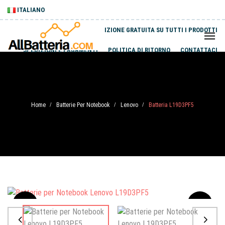
ITALIANO
SPEDIZIONE GRATUITA SU TUTTI I PRODOTTI
SPEDIZIONI E PAGAMENTI
POLITICA DI RITORNO
CONTATTACI
Home
Batterie Per Notebook
Lenovo
Batteria L19D3PF5
/
/
/
Sale
-20%