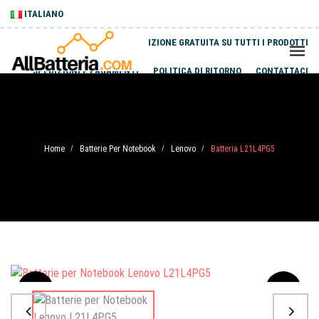
ITALIANO
SPEDIZIONE GRATUITA SU TUTTI I PRODOTTI
SPEDIZIONI E PAGAMENTI
POLITICA DI RITORNO
CONTATTACI
Home
Batterie Per Notebook
Lenovo
Batteria L21L4PG5
/
/
/
Sale
-20%