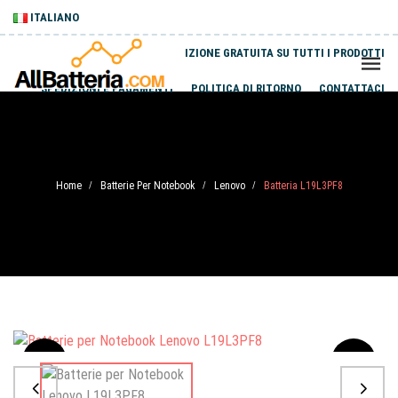
ITALIANO
SPEDIZIONE GRATUITA SU TUTTI I PRODOTTI
SPEDIZIONI E PAGAMENTI
POLITICA DI RITORNO
CONTATTACI
Home
Batterie Per Notebook
Lenovo
Batteria L19L3PF8
/
/
/
Sale
-20%