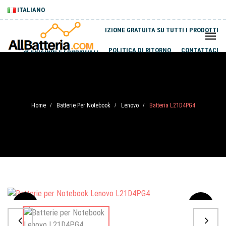
ITALIANO
SPEDIZIONE GRATUITA SU TUTTI I PRODOTTI
SPEDIZIONI E PAGAMENTI
POLITICA DI RITORNO
CONTATTACI
Home
Batterie Per Notebook
Lenovo
Batteria L21D4PG4
/
/
/
Sale
-20%