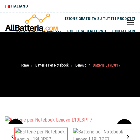
ITALIANO
SPEDIZIONE GRATUITA SU TUTTI I PRODOTTI
SPEDIZIONI E PAGAMENTI
POLITICA DI RITORNO
CONTATTACI
Home
Batterie Per Notebook
Lenovo
Batteria L19L3PF7
/
/
/
Sale
-20%