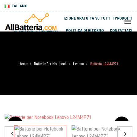
ITALIANO
SPEDIZIONE GRATUITA SU TUTTI I PRODOTTI
SPEDIZIONI E PAGAMENTI
POLITICA DI RITORNO
CONTATTACI
Home
Batterie Per Notebook
Lenovo
Batteria L24M4P71
/
/
/
Sale
-20%