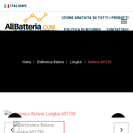
ITALIANO
SPEDIZIONE GRATUITA SU TUTTI I PRODOTTI
SPEDIZIONI E PAGAMENTI
POLITICA DI RITORNO
CONTATTACI
Home
Elettronica Baterie
Longkai
Batteria 601730
/
/
/
Sale
-20%