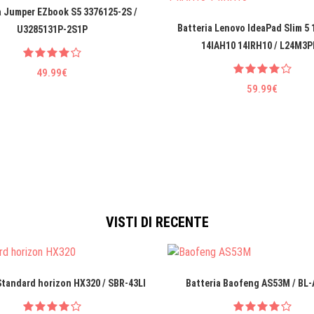
a Jumper EZbook S5 3376125-2S /
Batteria Lenovo IdeaPad Slim 5
U3285131P-2S1P
14IAH10 14IRH10 / L24M3P
49.99€
59.99€
VISTI DI RECENTE
Standard horizon HX320 / SBR-43LI
Batteria Baofeng AS53M / BL