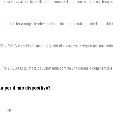
che si trova al centro della descrizione e di confrontare le caratteristich
per la batteria originale che soddisfa tutti i requisiti tecnici di affidabili
CC e ROHS e soddisfa tutti i requisiti di sicurezza in vigore nel territor
7N2 15G3 acquistata da Allbatteria.com ha una garanzia commerciale di
a per il mio dispositivo?
 tuo laptop.