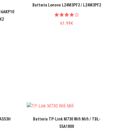
Batteria Lenovo L24M3PF2 / L24M3PF2
Batteri
 16AKP10
K2
61.99€
-AS53H
Batteria TP-Link M730 Wifi Mifi / TBL-
Bat
55A1800