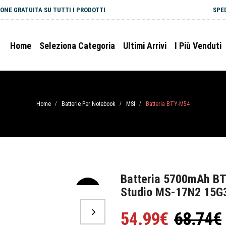
ONE GRATUITA SU TUTTI I PRODOTTI
SPE
Home
Seleziona Categoria
Ultimi Arrivi
I Più Venduti
Home
Batterie Per Notebook
MSI
Batteria BTY-M54
/
/
/
Batteria 5700mAh BT
Studio MS-17N2 15G
-20%
54.99€
68.74€