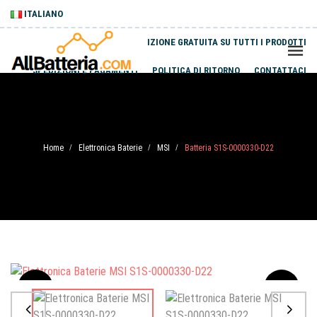
ITALIANO
SPEDIZIONE GRATUITA SU TUTTI I PRODOTTI
SPEDIZIONI E PAGAMENTI
POLITICA DI RITORNO
CONTATTACI
Home
Elettronica Baterie
MSI
Batteria S1S-0000330-D22
/
/
/
Sale
-20%