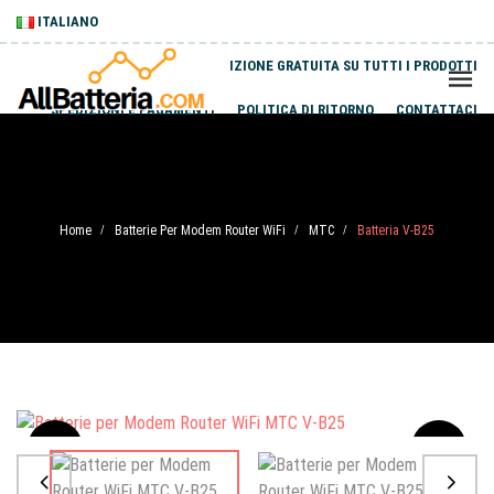
ITALIANO
SPEDIZIONE GRATUITA SU TUTTI I PRODOTTI
SPEDIZIONI E PAGAMENTI
POLITICA DI RITORNO
CONTATTACI
Home
Batterie Per Modem Router WiFi
MTC
Batteria V-B25
/
/
/
Sale
-20%