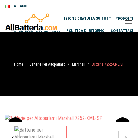
ITALIANO
SPEDIZIONE GRATUITA SU TUTTI I PRODOTTI
SPEDIZIONI E PAGAMENTI
POLITICA DI RITORNO
CONTATTACI
Home
Batterie Per Altoparlanti
Marshall
Batteria 7252-XML-SP
/
/
/
Sale
-20%