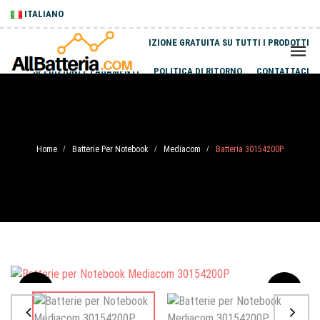
ITALIANO
SPEDIZIONE GRATUITA SU TUTTI I PRODOTTI
SPEDIZIONI E PAGAMENTI
POLITICA DI RITORNO
CONTATTACI
Home
Batterie Per Notebook
Mediacom
Batteria 30154200P
/
/
/
Sale
-20%