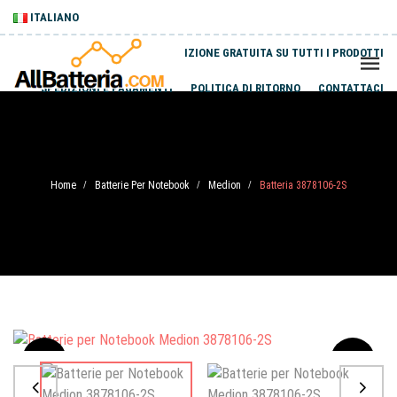
ITALIANO
SPEDIZIONE GRATUITA SU TUTTI I PRODOTTI
SPEDIZIONI E PAGAMENTI
POLITICA DI RITORNO
CONTATTACI
Home
Batterie Per Notebook
Medion
Batteria 3878106-2S
/
/
/
Sale
-20%