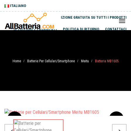
ITALIANO
SPEDIZIONE GRATUITA SU TUTTI I PRODOTTI
SPEDIZIONI E PAGAMENTI
POLITICA DI RITORNO
CONTATTACI
Home
Batterie Per Cellulari/Smartphone
Meitu
Batteria MB1605
/
/
/
Sale
-20%