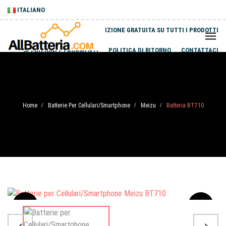
ITALIANO
SPEDIZIONE GRATUITA SU TUTTI I PRODOTTI
SPEDIZIONI E PAGAMENTI
POLITICA DI RITORNO
CONTATTACI
Home
Batterie Per Cellulari/Smartphone
Meizu
Batteria BT710
/
/
/
Sale
-20%