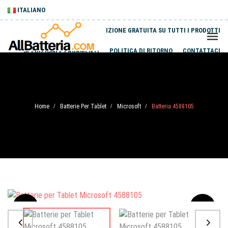
ITALIANO
SPEDIZIONE GRATUITA SU TUTTI I PRODOTTI
SPEDIZIONI E PAGAMENTI
POLITICA DI RITORNO
CONTATTACI
Home
Batterie Per Tablet
Microsoft
Batteria 4588105
/
/
/
Sale
-20%