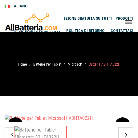
ITALIANO
SPEDIZIONE GRATUITA SU TUTTI I PRODOTTI
SPEDIZIONI E PAGAMENTI
POLITICA DI RITORNO
CONTATTACI
Home
Batterie Per Tablet
Microsoft
Batteria A3HTA022H
/
/
/
Sale
-20%