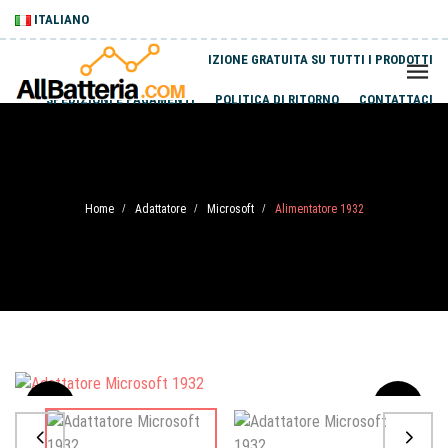
ITALIANO
SPEDIZIONE GRATUITA SU TUTTI I PRODOTTI
SPEDIZIONI E PAGAMENTI
POLITICA DI RITORNO
CONTATTACI
Home
Adattatore
Microsoft
Alimentatore 1932
/
/
/
Sale
-20%