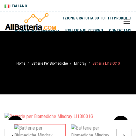
ITALIANO
SPEDIZIONE GRATUITA SU TUTTI I PRODOTTI
SPEDIZIONI E PAGAMENTI
POLITICA DI RITORNO
CONTATTACI
Home
Batterie Per Biomediche
Mindray
Batteria LI13I001G
/
/
/
Sale
-20%