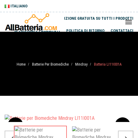
ITALIANO
SPEDIZIONE GRATUITA SU TUTTI I PRODOTTI
SPEDIZIONI E PAGAMENTI
POLITICA DI RITORNO
CONTATTACI
Home
Batterie Per Biomediche
Mindray
Batteria LI11I001A
/
/
/
Sale
-20%