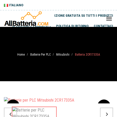
ITALIANO
SPEDIZIONE GRATUITA SU TUTTI I PRODOTTI
SPEDIZIONI E PAGAMENTI
POLITICA DI RITORNO
CONTATTACI
Home
Batterie Per PLC
Mitsubishi
Batteria 2CR17335A
/
/
/
Sale
-20%