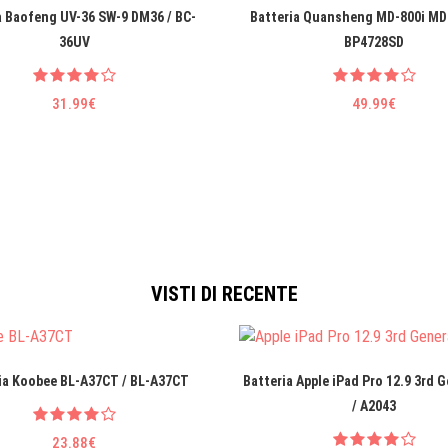
a Baofeng UV-36 SW-9 DM36 / BC-
Batteria Quansheng MD-800i MD
36UV
BP4728SD
31.99€
49.99€
VISTI DI RECENTE
ia Koobee BL-A37CT / BL-A37CT
Batteria Apple iPad Pro 12.9 3rd 
/ A2043
23.88€