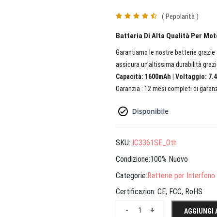
( Pepolarità )
Batteria Di Alta Qualità Per Mo
Garantiamo le nostre batterie grazie a
assicura un’altissima durabilità grazi
Capacità: 1600mAh | Voltaggio: 7.4
Garanzia : 12 mesi completi di garanz
SKU:
IC3361SE_Oth
Condizione:100% Nuovo
Categorie:
Batterie per Interfono
Certificazion:
CE, FCC, RoHS
-
+
AGGIUNGI 