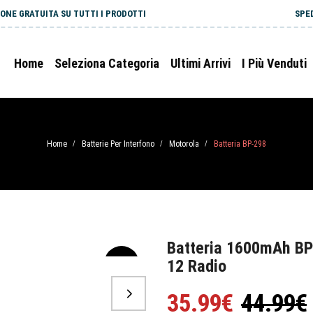
ONE GRATUITA SU TUTTI I PRODOTTI
SPE
Home
Seleziona Categoria
Ultimi Arrivi
I Più Venduti
Home
Batterie Per Interfono
Motorola
Batteria BP-298
/
/
/
Batteria 1600mAh BP
12 Radio
-20%
35.99€
44.99€