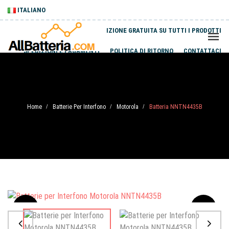
ITALIANO
SPEDIZIONE GRATUITA SU TUTTI I PRODOTTI
SPEDIZIONI E PAGAMENTI
POLITICA DI RITORNO
CONTATTACI
Home
Batterie Per Interfono
Motorola
Batteria NNTN4435B
/
/
/
Sale
-20%