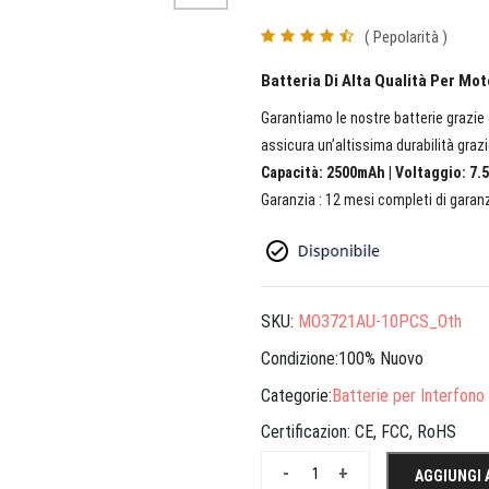
( Pepolarità )
Batteria Di Alta Qualità Per Mo
Garantiamo le nostre batterie grazie a
assicura un’altissima durabilità grazi
Capacità: 2500mAh | Voltaggio: 7.5
Garanzia : 12 mesi completi di garanz
SKU:
MO3721AU-10PCS_Oth
Condizione:100% Nuovo
Categorie:
Batterie per Interfono
Certificazion:
CE, FCC, RoHS
-
+
AGGIUNGI 