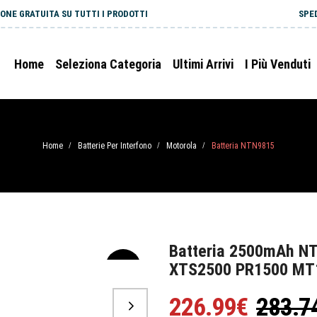
ONE GRATUITA SU TUTTI I PRODOTTI
SPE
Home
Seleziona Categoria
Ultimi Arrivi
I Più Venduti
Home
Batterie Per Interfono
Motorola
Batteria NTN9815
/
/
/
Batteria 2500mAh N
XTS2500 PR1500 MT
-20%
226.99€
283.7