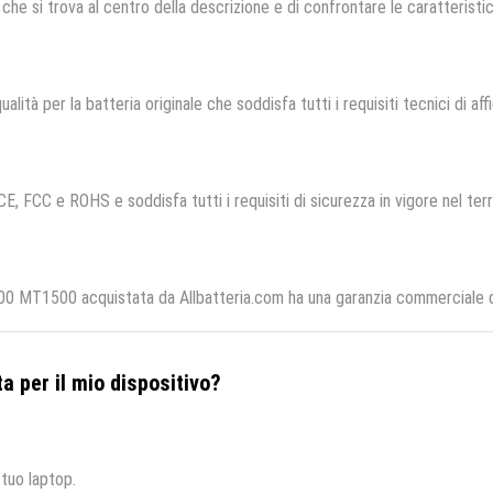
che si trova al centro della descrizione e di confrontare le caratteristich
alità per la batteria originale che soddisfa tutti i requisiti tecnici di aff
CE, FCC e ROHS e soddisfa tutti i requisiti di sicurezza in vigore nel ter
MT1500 acquistata da Allbatteria.com ha una garanzia commerciale di 1
a per il mio dispositivo?
 tuo laptop.