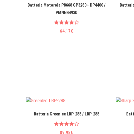
Batteria Motorola P8668 GP328D+ DP4400 /
Batteri
PMNN4493D
64.17€
Batteria Greenlee LBP-288 / LBP-288
Bat
89.98€