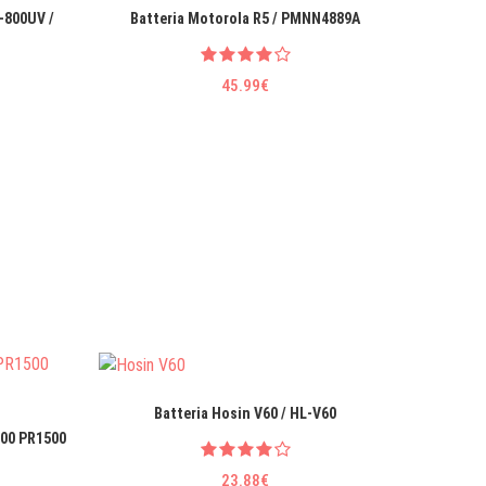
-800UV /
Batteria Motorola R5 / PMNN4889A
Batter
45.99€
Batteria Hosin V60 / HL-V60
Ba
00 PR1500
23.88€