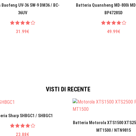
a Baofeng UV-36 SW-9 DM36 / BC-
Batteria Quansheng MD-800i MD
36UV
BP4728SD
31.99€
49.99€
VISTI DI RECENTE
teria Sharp SHBGC1 / SHBGC1
Batteria Motorola XTS1500 XTS25
MT1500 / NTN9815
23.88€