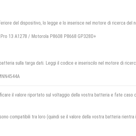
feriore del dispositivo, lo legge e lo inserisce nel motore di ricerca del 
k Pro 13 A1278 / Motorola P8608 P8668 GP328D+
 batteria sulla targa dati. Leggi il codice e inseriscilo nel motore di ricer
PMNN4544A
ficare il valore riportato sul voltaggio della vostra batteria e fate caso
no compatibili tra loro (quindi se il valore della vostra batteria rientra