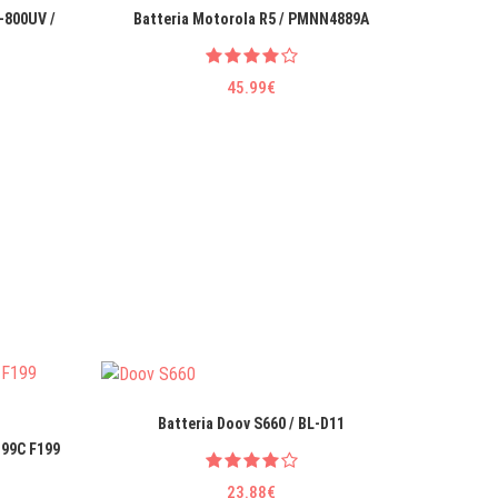
-800UV /
Batteria Motorola R5 / PMNN4889A
Batter
45.99€
Batteria Doov S660 / BL-D11
Batt
199C F199
23.88€