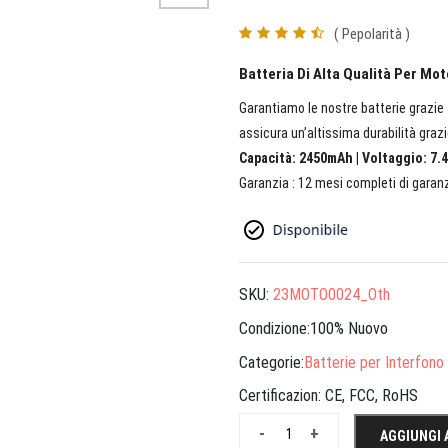
( Pepolarità )
Batteria Di Alta Qualità Per M
Garantiamo le nostre batterie grazie a
assicura un’altissima durabilità grazi
Capacità: 2450mAh | Voltaggio: 7.4
Garanzia : 12 mesi completi di garanz
SKU:
23MOTO0024_Oth
Condizione:100% Nuovo
Categorie:
Batterie per Interfono
Certificazion:
CE, FCC, RoHS
-
+
AGGIUNGI 