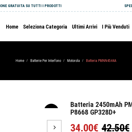
ONE GRATUITA SU TUTTI I PRODOTTI
SPE
Home
Seleziona Categoria
Ultimi Arrivi
I Più Venduti
Home
Batterie Per Interfono
Motorola
Batteria PMNN4544A
/
/
/
Batteria 2450mAh P
P8668 GP328D+
-20%
34.00€
42.50€