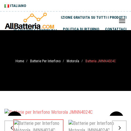
ITALIANO
SPEDIZIONE GRATUITA SU TUTTI I PRODOTTI
SPEDIZIONI E PAGAMENTI
POLITICA DI RITORNO
CONTATTACI
Home
Batterie Per Interfono
Motorola
Batteria JMNN4024C
/
/
/
Sale
-20%