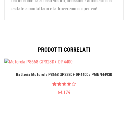
batteria che fa al caso vostro, benissimo! Altrimenti non
esitate a contattarci e la troveremo noi per voi!
PRODOTTI CORRELATI
Batteria Motorola P8668 GP328D+ DP4400 / PMNN4493D
64.17€