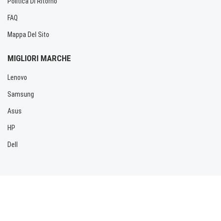
Politica Di Ritorno
FAQ
Mappa Del Sito
MIGLIORI MARCHE
Lenovo
Samsung
Asus
HP
Dell
Copyright © 2026 Allbatteria.com. Tutti i diritti riservati.