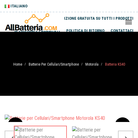
ITALIANO
SPEDIZIONE GRATUITA SU TUTTI I PRODOTTI
SPEDIZIONI E PAGAMENTI
POLITICA DI RITORNO
CONTATTACI
Home
Batterie Per Cellulari/Smartphone
Motorola
Batteria KS40
/
/
/
Sale
-20%