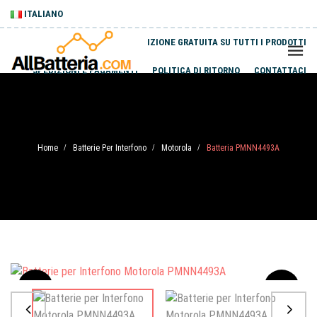
ITALIANO
SPEDIZIONE GRATUITA SU TUTTI I PRODOTTI
SPEDIZIONI E PAGAMENTI
POLITICA DI RITORNO
CONTATTACI
Home
Batterie Per Interfono
Motorola
Batteria PMNN4493A
/
/
/
Sale
-20%