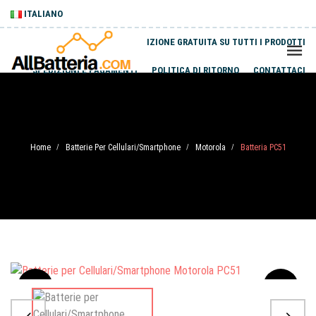
ITALIANO
SPEDIZIONE GRATUITA SU TUTTI I PRODOTTI
SPEDIZIONI E PAGAMENTI
POLITICA DI RITORNO
CONTATTACI
Home
Batterie Per Cellulari/Smartphone
Motorola
Batteria PC51
/
/
/
Sale
-20%