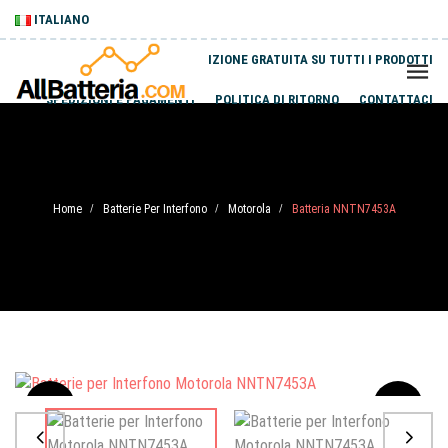
ITALIANO
SPEDIZIONE GRATUITA SU TUTTI I PRODOTTI
SPEDIZIONI E PAGAMENTI
POLITICA DI RITORNO
CONTATTACI
Home
Batterie Per Interfono
Motorola
Batteria NNTN7453A
/
/
/
Sale
-20%