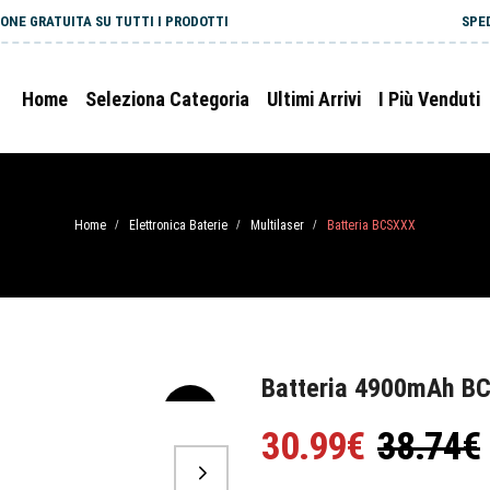
ONE GRATUITA SU TUTTI I PRODOTTI
SPE
Home
Seleziona Categoria
Ultimi Arrivi
I Più Venduti
Home
Elettronica Baterie
Multilaser
Batteria BCSXXX
/
/
/
Batteria 4900mAh BC
-20%
30.99€
38.74€