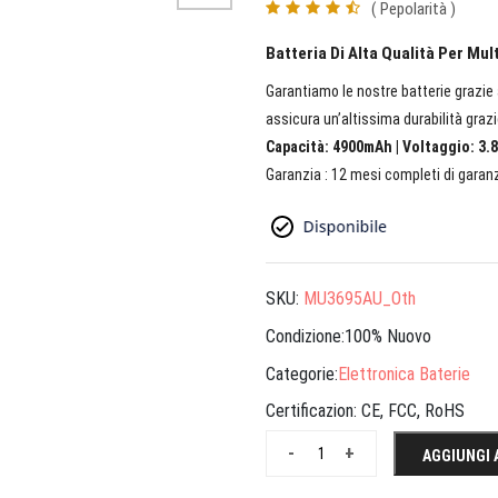
( Pepolarità )
Batteria Di Alta Qualità Per Mu
Garantiamo le nostre batterie grazie a
assicura un’altissima durabilità grazi
Capacità: 4900mAh | Voltaggio: 3.8
Garanzia : 12 mesi completi di garanz
SKU:
MU3695AU_Oth
Condizione:100% Nuovo
Categorie:
Elettronica Baterie
Certificazion:
CE, FCC, RoHS
-
+
AGGIUNGI 