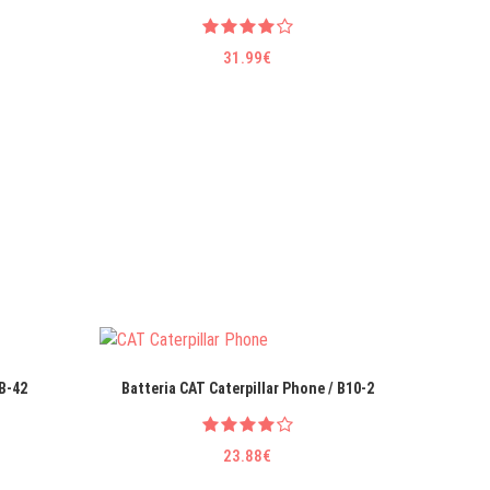
31.99€
-B-42
Batteria CAT Caterpillar Phone / B10-2
Bat
23.88€