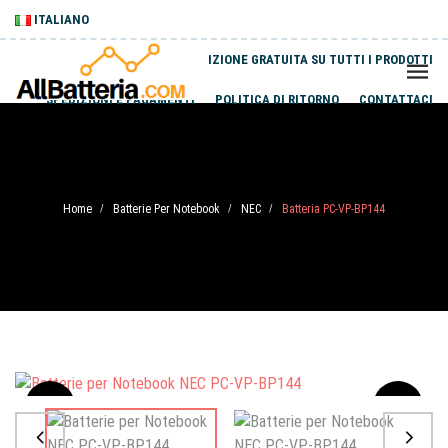
ITALIANO
SPEDIZIONE GRATUITA SU TUTTI I PRODOTTI
SPEDIZIONI E PAGAMENTI
POLITICA DI RITORNO
CONTATTACI
Home
Batterie Per Notebook
NEC
Batteria PC-VP-BP144
/
/
/
Sale
-20%