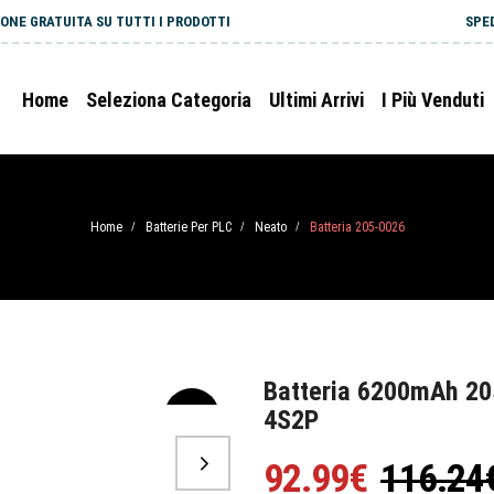
ONE GRATUITA SU TUTTI I PRODOTTI
SPE
Home
Seleziona Categoria
Ultimi Arrivi
I Più Venduti
Home
Batterie Per PLC
Neato
Batteria 205-0026
/
/
/
Batteria 6200mAh 20
4S2P
-20%
92.99€
116.24