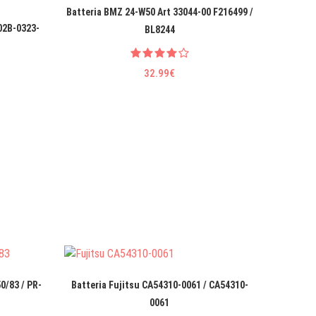
Batteria BMZ 24-W50 Art 33044-00 F216499 /
Bat
02B-0323-
BL8244
32.99€
0/83 / PR-
Batteria Fujitsu CA54310-0061 / CA54310-
Ba
0061