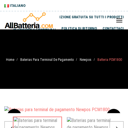
ITALIANO
SPEDIZIONE GRATUITA SU TUTTI I PRODOTTI
SPEDIZIONI E PAGAMENTI
POLITICA DI RITORNO
CONTATTACI
Home
Baterias Para Terminal De Pagamento
Newpos
Batteria PCM1800
/
/
/
Sale
-20%