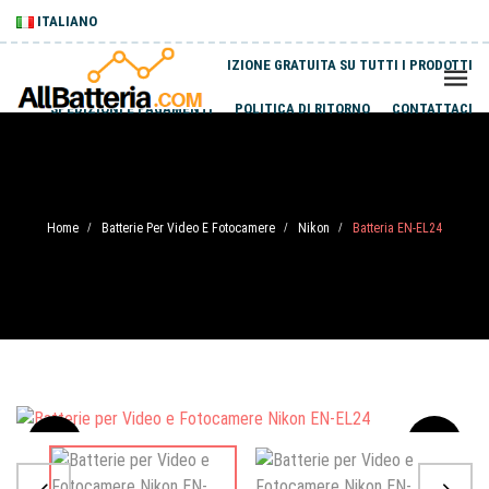
ITALIANO
SPEDIZIONE GRATUITA SU TUTTI I PRODOTTI
SPEDIZIONI E PAGAMENTI
POLITICA DI RITORNO
CONTATTACI
Home
Batterie Per Video E Fotocamere
Nikon
Batteria EN-EL24
/
/
/
Sale
-20%