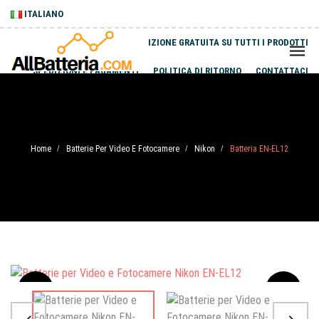
ITALIANO
SPEDIZIONE GRATUITA SU TUTTI I PRODOTTI
SPEDIZIONI E PAGAMENTI
POLITICA DI RITORNO
CONTATTACI
Home
Batterie Per Video E Fotocamere
Nikon
Batteria EN-EL12
/
/
/
Sale
-20%