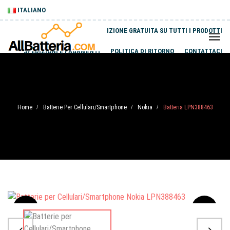
ITALIANO
SPEDIZIONE GRATUITA SU TUTTI I PRODOTTI
SPEDIZIONI E PAGAMENTI
POLITICA DI RITORNO
CONTATTACI
Home
Batterie Per Cellulari/Smartphone
Nokia
Batteria LPN388463
/
/
/
Sale
-20%