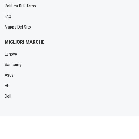
Politica Di Ritorno
FAQ
Mappa Del Sito
MIGLIORI MARCHE
Lenovo
Samsung
Asus
HP
Dell
Copyright © 2026 Allbatteria.com. Tutti i diritti riservati.