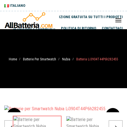
ITALIANO
SPEDIZIONE GRATUITA SU TUTTI I PRODOTTI
SPEDIZIONI E PAGAMENTI
POLITICA DI RITORNO
CONTATTACI
Home
Batterie Per Smartwatch
Nubia
Batteria Li3904T44P6h282455
/
/
/
Sale
-20%