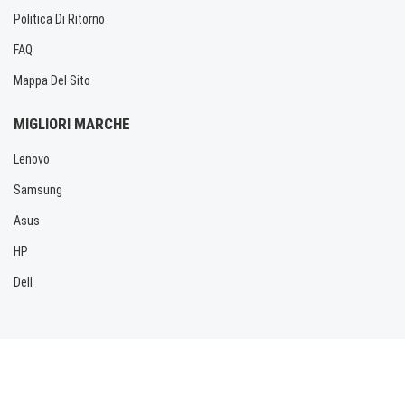
Politica Di Ritorno
FAQ
Mappa Del Sito
MIGLIORI MARCHE
Lenovo
Samsung
Asus
HP
Dell
Copyright © 2026 Allbatteria.com. Tutti i diritti riservati.