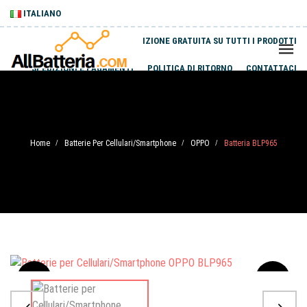
ITALIANO
SPEDIZIONE GRATUITA SU TUTTI I PRODOTTI
SPEDIZIONI E PAGAMENTI
POLITICA DI RITORNO
CONTATTACI
Home
Batterie Per Cellulari/Smartphone
OPPO
Batteria BLP965
/
/
/
Sale
-20%