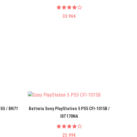
33.96€
 5G / BN71
Batteria Sony PlayStation 5 PS5 CFI-1015B /
Batter
IDT170NA
AMD
25.99€