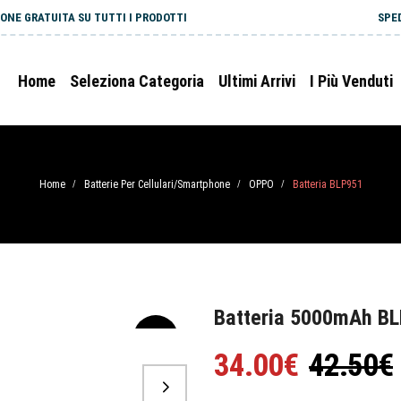
ONE GRATUITA SU TUTTI I PRODOTTI
SPE
Home
Seleziona Categoria
Ultimi Arrivi
I Più Venduti
Home
Batterie Per Cellulari/Smartphone
OPPO
Batteria BLP951
/
/
/
Batteria 5000mAh BL
-20%
34.00€
42.50€