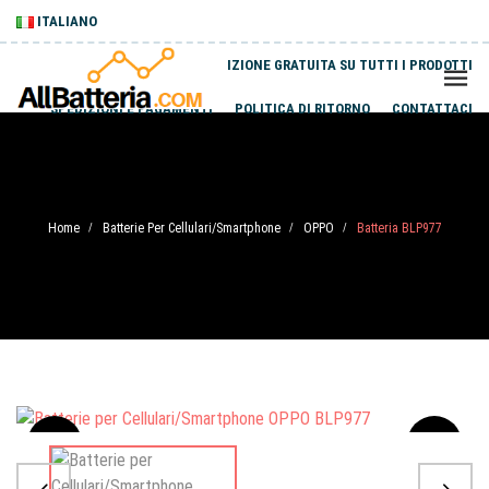
ITALIANO
SPEDIZIONE GRATUITA SU TUTTI I PRODOTTI
SPEDIZIONI E PAGAMENTI
POLITICA DI RITORNO
CONTATTACI
Home
Batterie Per Cellulari/Smartphone
OPPO
Batteria BLP977
/
/
/
Sale
-20%