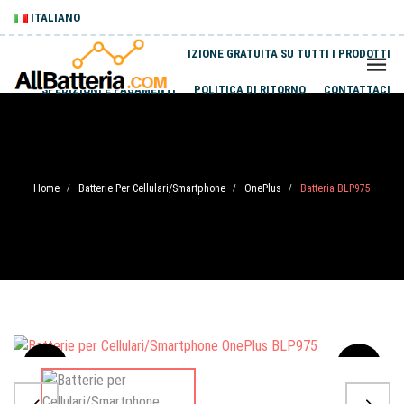
ITALIANO
SPEDIZIONE GRATUITA SU TUTTI I PRODOTTI
SPEDIZIONI E PAGAMENTI
POLITICA DI RITORNO
CONTATTACI
Home
Batterie Per Cellulari/Smartphone
OnePlus
Batteria BLP975
/
/
/
Sale
-20%