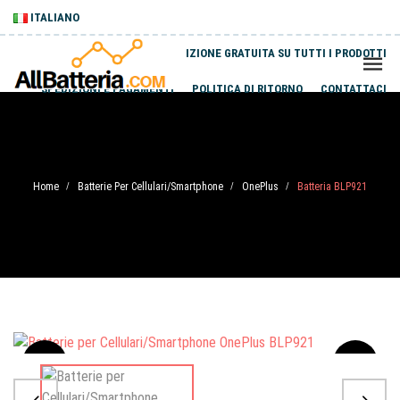
ITALIANO
SPEDIZIONE GRATUITA SU TUTTI I PRODOTTI
SPEDIZIONI E PAGAMENTI
POLITICA DI RITORNO
CONTATTACI
Home
Batterie Per Cellulari/Smartphone
OnePlus
Batteria BLP921
/
/
/
Sale
-20%